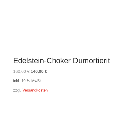
Edelstein-Choker Dumortierit
Ursprünglicher
Aktueller
160,00
€
140,00
€
Preis
Preis
inkl. 19 % MwSt.
war:
ist:
zzgl.
Versandkosten
160,00 €
140,00 €.