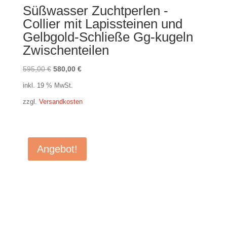
Süßwasser Zuchtperlen -
Collier mit Lapissteinen und
Gelbgold-Schließe Gg-kugeln
Zwischenteilen
Ursprünglicher
Aktueller
595,00
€
580,00
€
Preis
Preis
inkl. 19 % MwSt.
war:
ist:
zzgl.
Versandkosten
595,00 €
580,00 €.
Angebot!