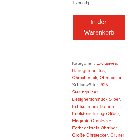
1 vorrätig
große
In den
Ohrstecker
925/000
Warenkorb
Silber
Scheibe
mit
je
Kategorien:
Exclusives
,
einem
Handgemachtes
,
grünen
Ohrschmuck
,
Ohrstecker
und
Schlagwörter:
925
einem
Sterlingsilber
,
roten
Designerschmuck Silber
,
Turmalin
Echtschmuck Damen
,
Menge
Edelsteinohrringe Silber
,
Elegante Ohrstecker
,
Farbedelstein Ohrringe
,
Große Ohrstecker
,
Grüner