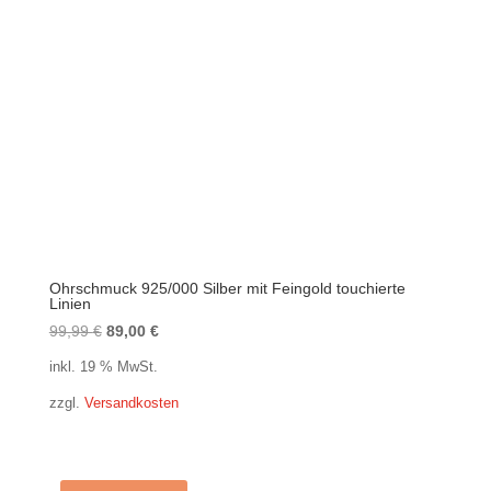
Ohrschmuck 925/000 Silber mit Feingold touchierte
Linien
Ursprünglicher
Aktueller
99,99
€
89,00
€
Preis
Preis
inkl. 19 % MwSt.
war:
ist:
zzgl.
Versandkosten
99,99 €
89,00 €.