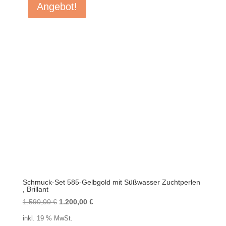
Angebot!
Schmuck-Set 585-Gelbgold mit Süßwasser Zuchtperlen
, Brillant
Ursprünglicher
Aktueller
1.590,00
€
1.200,00
€
Preis
Preis
inkl. 19 % MwSt.
war:
ist: