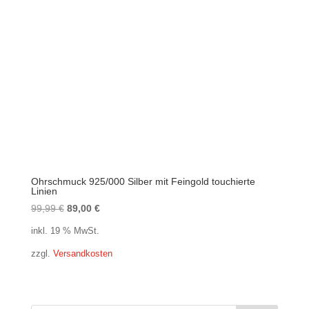
Ohrschmuck 925/000 Silber mit Feingold touchierte
Linien
Ursprünglicher
Aktueller
99,99
€
89,00
€
Preis
Preis
inkl. 19 % MwSt.
war:
ist:
zzgl.
Versandkosten
99,99 €
89,00 €.