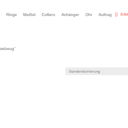
v
Ringe
Meißel
Colliers
Anhänger
Ohr
Auftrag
0-Ar
pielzeug“