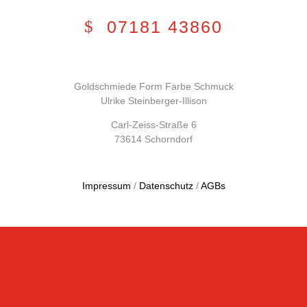
07181 43860
Goldschmiede Form Farbe Schmuck
Ulrike Steinberger-Illison
Carl-Zeiss-Straße 6
73614 Schorndorf
Impressum
/
Datenschutz
/
AGBs