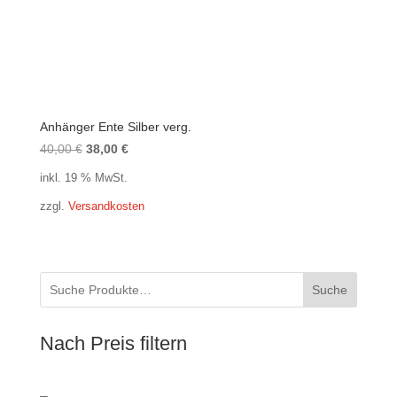
Anhänger Ente Silber verg.
Ursprünglicher
Aktueller
40,00
€
38,00
€
Preis
Preis
inkl. 19 % MwSt.
war:
ist:
zzgl.
Versandkosten
40,00 €
38,00 €.
Suche
Nach Preis filtern