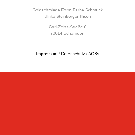
Goldschmiede Form Farbe Schmuck
Ulrike Steinberger-Illison
Carl-Zeiss-Straße 6
73614 Schorndorf
Impressum
/
Datenschutz
/
AGBs