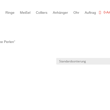
v
Ringe
Meißel
Colliers
Anhänger
Ohr
Auftrag
0-Ar
ee Perlen“