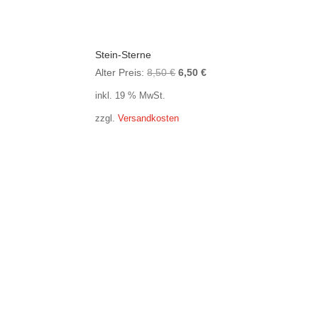
Stein-Sterne
Ursprünglicher
Aktueller
Alter Preis:
8,50
€
6,50
€
Preis
Preis
inkl. 19 % MwSt.
war:
ist:
zzgl.
Versandkosten
8,50 €
6,50 €.