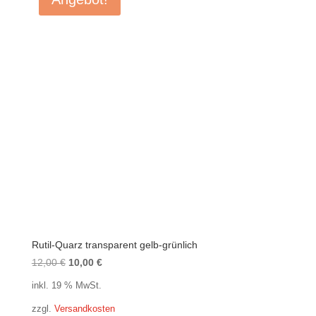
Rutil-Quarz transparent gelb-grünlich
Ursprünglicher
Aktueller
12,00
€
10,00
€
Preis
Preis
inkl. 19 % MwSt.
war:
ist:
zzgl.
Versandkosten
12,00 €
10,00 €.