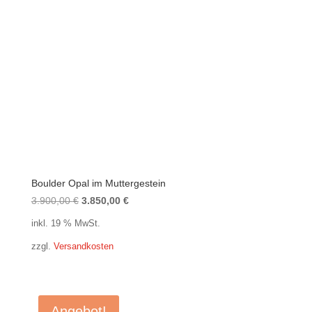
Boulder Opal im Muttergestein
Ursprünglicher
Aktueller
3.900,00
€
3.850,00
€
Preis
Preis
inkl. 19 % MwSt.
war:
ist:
zzgl.
Versandkosten
3.900,00 €
3.850,00 €.
Angebot!