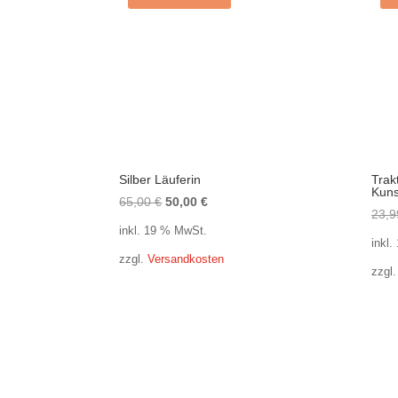
Silber Läuferin
Trak
Kuns
Ursprünglicher
Aktueller
65,00
€
50,00
€
23,
Preis
Preis
inkl. 19 % MwSt.
war:
ist:
inkl
zzgl.
Versandkosten
65,00 €
50,00 €.
zzgl