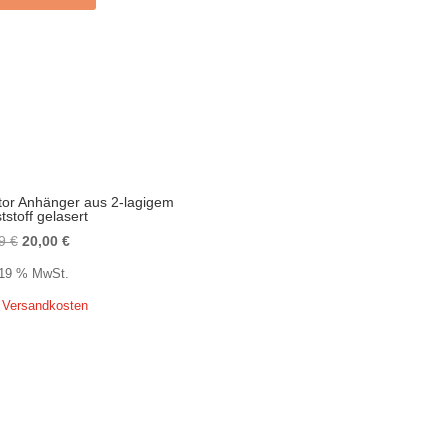
tor Anhänger aus 2-lagigem
tstoff gelasert
Ursprünglicher
Aktueller
99
€
20,00
€
Preis
Preis
. 19 % MwSt.
war:
ist:
.
Versandkosten
23,99 €
20,00 €.