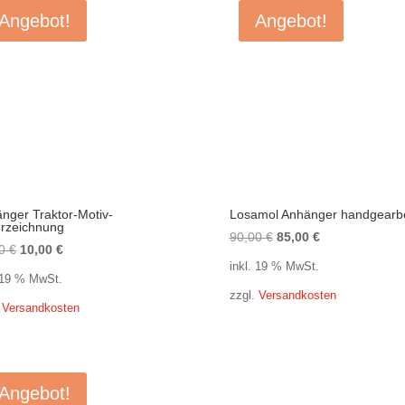
Angebot!
Angebot!
nger Traktor-Motiv-
Losamol Anhänger handgearbe
rzeichnung
Ursprünglicher
Aktueller
90,00
€
85,00
€
Ursprünglicher
Aktueller
00
€
10,00
€
Preis
Preis
inkl. 19 % MwSt.
Preis
Preis
war:
ist:
. 19 % MwSt.
war:
ist:
zzgl.
Versandkosten
90,00 €
85,00 €.
.
Versandkosten
12,00 €
10,00 €.
Angebot!